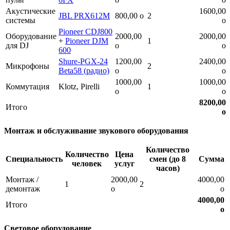
Акустические
1600,00
JBL PRX612M
800,00
o
2
системы
o
Pioneer CDJ800
Оборудование
2000,00
2000,00
+
Pioneer DJM
1
для DJ
o
o
600
Shure-PGX-24
1200,00
2400,00
Микрофоны
2
Beta58 (радио)
o
o
1000,00
1000,00
Коммутация
Klotz, Pirelli
1
o
o
8200,00
Итого
o
Монтаж и обслуживание звукового оборудования
Количество
Количество
Цена
Специальность
смен (до 8
Сумма
человек
услуг
часов)
Монтаж /
2000,00
4000,00
1
2
демонтаж
o
o
4000,00
Итого
o
Световое оборудование