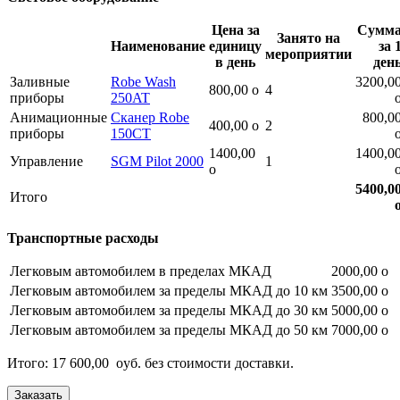
Цена за
Сумм
Занято на
Наименование
единицу
за 
мероприятии
в день
ден
Заливные
Robe Wash
3200,0
800,00
o
4
приборы
250AT
Анимационные
Сканер Robe
800,0
400,00
o
2
приборы
150CT
1400,00
1400,0
Управление
SGM Pilot 2000
1
o
5400,0
Итого
Транспортные расходы
Легковым автомобилем в пределах МКАД
2000,00
o
Легковым автомобилем за пределы МКАД до 10 км
3500,00
o
Легковым автомобилем за пределы МКАД до 30 км
5000,00
o
Легковым автомобилем за пределы МКАД до 50 км
7000,00
o
Итого: 17 600,00
o
уб.
без стоимости доставки.
Заказать