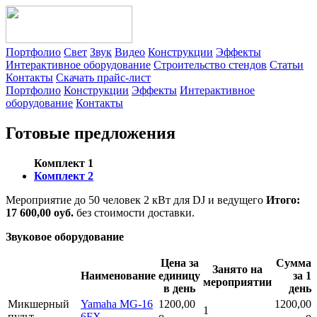
Портфолио
Свет
Звук
Видео
Конструкции
Эффекты
Интерактивное оборудование
Строительство стендов
Статьи
Контакты
Скачать прайс-лист
Портфолио
Конструкции
Эффекты
Интерактивное
оборудование
Контакты
Готовые предложения
Комплект 1
Комплект 2
Мероприятие до 50 человек
2 кВт для DJ и ведущего
Итого:
17 600,00
o
уб.
без стоимости доставки.
Звуковое оборудование
Цена за
Сумма
Занято на
Наименование
единицу
за 1
мероприятии
в день
день
Микшерный
Yamaha MG-16
1200,00
1200,00
1
пульт
6FX
o
o